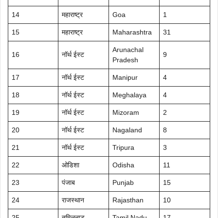
14
महाराष्ट्र
Goa
1
15
महाराष्ट्र
Maharashtra
31
Arunachal
16
नॉर्थ ईस्ट
9
Pradesh
17
नॉर्थ ईस्ट
Manipur
4
18
नॉर्थ ईस्ट
Meghalaya
4
19
नॉर्थ ईस्ट
Mizoram
2
20
नॉर्थ ईस्ट
Nagaland
8
21
नॉर्थ ईस्ट
Tripura
3
22
ओडिशा
Odisha
11
23
पंजाब
Punjab
15
24
राजस्थान
Rajasthan
10
25
तमिलनाडु
Tamil Nadu
17