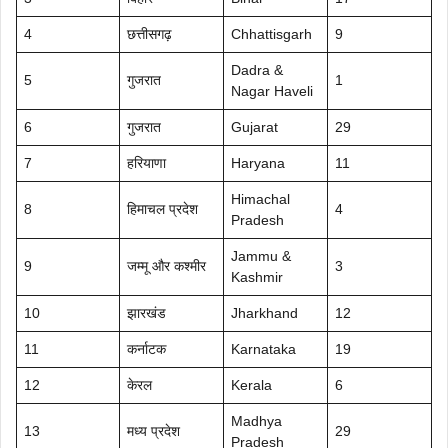
4
छत्तीसगढ़
Chhattisgarh
9
Dadra &
5
गुजरात
1
Nagar Haveli
6
गुजरात
Gujarat
29
7
हरियाणा
Haryana
11
Himachal
8
हिमाचल प्रदेश
4
Pradesh
Jammu &
9
जम्मू और कश्मीर
3
Kashmir
10
झारखंड
Jharkhand
12
11
कर्नाटक
Karnataka
19
12
केरल
Kerala
6
Madhya
13
मध्य प्रदेश
29
Pradesh