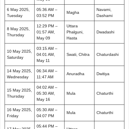
6 May 2025,
05:36 AM –
Navami,
Magha
Tuesday
03:52 PM
Dashami
12:29 PM –
Uttara
8 May 2025,
01:57 AM,
Phalguni,
Dwadashi
Thursday
May 09
Hasta
03:15 AM –
10 May 2025,
04:01 AM,
Swati, Chitra
Chaturdashi
Saturday
May 11
14 May 2025,
06:34 AM –
Anuradha
Dwitiya
Wednesday
11:47 AM
04:02 AM –
15 May 2025,
05:30 AM,
Mula
Chaturthi
Thursday
May 16
16 May 2025,
05:30 AM –
Mula
Chaturthi
Friday
04:07 PM
05:44 PM –
17 May 2025,
Uttara