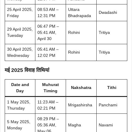
25 April 2025,
08:53 AM –
Uttara
Dwadashi
Friday
12:31 PM
Bhadrapada
06:47 PM –
29 April 2025,
05:41 AM,
Rohini
Tritiya
Tuesday
April 30
30 April 2025,
05:41 AM –
Rohini
Tritiya
Wednesday
12:02 PM
मई 2025 विवाह तिथियां
Date and
Muhurat
Nakshatra
Tithi
Day
Timing
1 May 2025,
11:23 AM –
Mrigashirsha
Panchami
Thursday
02:21 PM
08:29 PM –
5 May 2025,
05:36 AM,
Magha
Navami
Monday
May 06