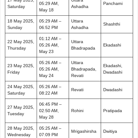
05:29 AM,
Panchami
Saturday
Ashadha
May 18
18 May 2025,
05:29 AM –
Uttara
Shashthi
Sunday
06:52 PM
Ashadha
01:12 AM –
22 May 2025,
Uttara
05:26 AM,
Ekadashi
Thursday
Bhadrapada
May 23
05:26 AM –
Uttara
23 May 2025,
Ekadashi,
05:26 AM,
Bhadrapada,
Friday
Dwadashi
May 24
Revati
24 May 2025,
05:26 AM –
Revati
Dwadashi
Saturday
08:22 AM
06:45 PM –
27 May 2025,
02:50 AM,
Rohini
Pratipada
Tuesday
May 28
28 May 2025,
05:25 AM –
Mrigashirsha
Dwitiya
Wednesday
07:09 PM