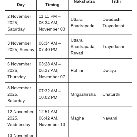
Nakshatra
Tithi
Day
Timing
2 November
11:11 PM –
Uttara
Dwadashi,
2025,
06:34 AM,
Bhadrapada
Trayodashi
Saturday
November 03
Uttara
3 November
06:34 AM –
Bhadrapada,
Trayodashi
2025, Sunday
07:40 PM
Revati
6 November
03:28 AM –
2025,
06:37 AM,
Rohini
Dwitiya
Thursday
November 07
8 November
07:32 AM –
2025,
Mrigashirsha
Chaturthi
10:02 PM
Saturday
12 November
12:51 AM –
2025,
06:42 AM,
Magha
Navami
Wednesday
November 13
13 November