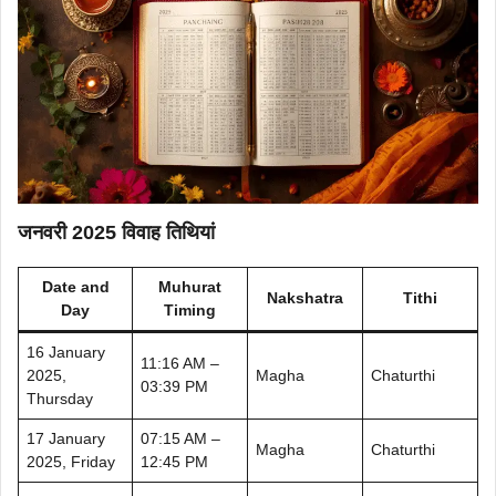
जनवरी 2025 विवाह तिथियां
Date and
Muhurat
Nakshatra
Tithi
Day
Timing
16 January
11:16 AM –
2025,
Magha
Chaturthi
03:39 PM
Thursday
17 January
07:15 AM –
Magha
Chaturthi
2025, Friday
12:45 PM