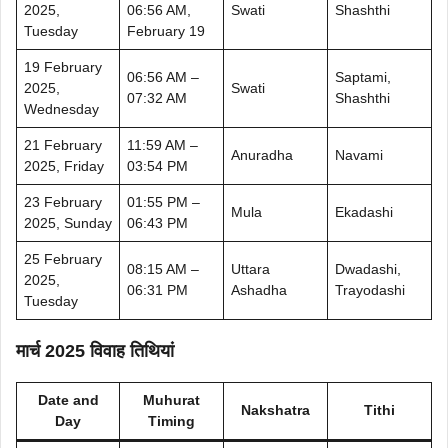
2025,
06:56 AM,
Swati
Shashthi
Tuesday
February 19
19 February
06:56 AM –
Saptami,
2025,
Swati
07:32 AM
Shashthi
Wednesday
21 February
11:59 AM –
Anuradha
Navami
2025, Friday
03:54 PM
23 February
01:55 PM –
Mula
Ekadashi
2025, Sunday
06:43 PM
25 February
08:15 AM –
Uttara
Dwadashi,
2025,
06:31 PM
Ashadha
Trayodashi
Tuesday
मार्च 2025 विवाह तिथियां
Date and
Muhurat
Nakshatra
Tithi
Day
Timing