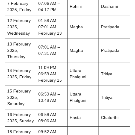
7 February
07:06 AM –
Rohini
Dashami
2025, Friday
04:17 PM
12 February
01:58 AM –
2025,
07:01 AM,
Magha
Pratipada
Wednesday
February 13
13 February
07:01 AM –
2025,
Magha
Pratipada
07:31 AM
Thursday
11:09 PM –
14 February
Uttara
06:59 AM,
Tritiya
2025, Friday
Phalguni
February 15
15 February
06:59 AM –
Uttara
2025,
Tritiya
10:48 AM
Phalguni
Saturday
16 February
06:59 AM –
Hasta
Chaturthi
2025, Sunday
08:06 AM
18 February
09:52 AM –