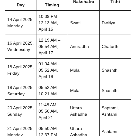
Nakshatra
Tithi
Day
Timing
10:39 PM –
14 April 2025,
12:13 AM,
Swati
Dwitiya
Monday
April 15
12:19 AM –
16 April 2025,
05:54 AM,
Anuradha
Chaturthi
Wednesday
April 17
01:04 AM –
18 April 2025,
05:52 AM,
Mula
Shashthi
Friday
April 19
19 April 2025,
05:52 AM –
Mula
Shashthi
Saturday
10:21 AM
11:48 AM –
20 April 2025,
Uttara
Saptami,
05:50 AM,
Sunday
Ashadha
Ashtami
April 21
21 April 2025,
05:50 AM –
Uttara
Ashtami
Monday
12:37 PM
Ashadha