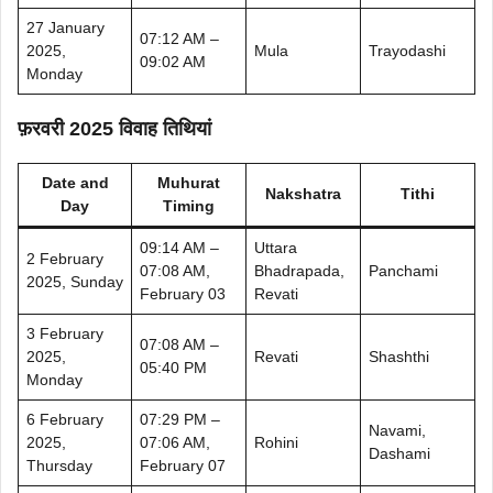
27 January
07:12 AM –
2025,
Mula
Trayodashi
09:02 AM
Monday
फ़रवरी 2025 विवाह तिथियां
Date and
Muhurat
Nakshatra
Tithi
Day
Timing
09:14 AM –
Uttara
2 February
07:08 AM,
Bhadrapada,
Panchami
2025, Sunday
February 03
Revati
3 February
07:08 AM –
2025,
Revati
Shashthi
05:40 PM
Monday
6 February
07:29 PM –
Navami,
2025,
07:06 AM,
Rohini
Dashami
Thursday
February 07