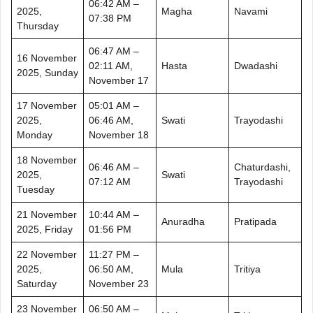
06:42 AM –
2025,
Magha
Navami
07:38 PM
Thursday
06:47 AM –
16 November
02:11 AM,
Hasta
Dwadashi
2025, Sunday
November 17
17 November
05:01 AM –
2025,
06:46 AM,
Swati
Trayodashi
Monday
November 18
18 November
06:46 AM –
Chaturdashi,
2025,
Swati
07:12 AM
Trayodashi
Tuesday
21 November
10:44 AM –
Anuradha
Pratipada
2025, Friday
01:56 PM
22 November
11:27 PM –
2025,
06:50 AM,
Mula
Tritiya
Saturday
November 23
23 November
06:50 AM –