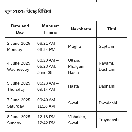
जून 2025 विवाह तिथियां
Date and
Muhurat
Nakshatra
Tithi
Day
Timing
2 June 2025,
08:21 AM –
Magha
Saptami
Monday
08:34 PM
08:29 AM –
Uttara
4 June 2025,
Navami,
05:23 AM,
Phalguni,
Wednesday
Dashami
June 05
Hasta
5 June 2025,
05:23 AM –
Hasta
Dashami
Thursday
09:14 AM
7 June 2025,
09:40 AM –
Swati
Dwadashi
Saturday
11:18 AM
8 June 2025,
12:18 PM –
Vishakha,
Trayodashi
Sunday
12:42 PM
Swati