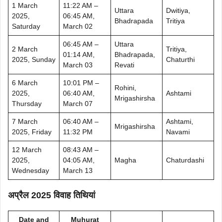
1 March
11:22 AM –
Uttara
Dwitiya,
2025,
06:45 AM,
Bhadrapada
Tritiya
Saturday
March 02
06:45 AM –
Uttara
2 March
Tritiya,
01:14 AM,
Bhadrapada,
2025, Sunday
Chaturthi
March 03
Revati
6 March
10:01 PM –
Rohini,
2025,
06:40 AM,
Ashtami
Mrigashirsha
Thursday
March 07
7 March
06:40 AM –
Ashtami,
Mrigashirsha
2025, Friday
11:32 PM
Navami
12 March
08:43 AM –
2025,
04:05 AM,
Magha
Chaturdashi
Wednesday
March 13
अप्रैल 2025 विवाह तिथियां
Date and
Muhurat