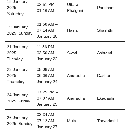
18 January
02:51 PM –
Uttara
2025,
Panchami
01:16 AM
Phalguni
Saturday
01:58 AM –
19 January
07:14 AM,
Hasta
Shashthi
2025, Sunday
January 20
21 January
11:36 PM –
2025,
03:50 AM,
Swati
Ashtami
Tuesday
January 22
23 January
05:08 AM –
2025,
06:36 AM,
Anuradha
Dashami
Thursday
January 24
07:25 PM –
24 January
07:07 AM,
Anuradha
Ekadashi
2025, Friday
January 25
03:34 AM –
26 January
07:12 AM,
Mula
Trayodashi
2025, Sunday
January 27