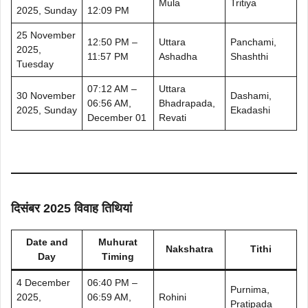
Mula
Tritiya
2025, Sunday
12:09 PM
25 November
12:50 PM –
Uttara
Panchami,
2025,
11:57 PM
Ashadha
Shashthi
Tuesday
07:12 AM –
Uttara
30 November
Dashami,
06:56 AM,
Bhadrapada,
2025, Sunday
Ekadashi
December 01
Revati
दिसंबर 2025 विवाह तिथियां
Date and
Muhurat
Nakshatra
Tithi
Day
Timing
4 December
06:40 PM –
Purnima,
2025,
06:59 AM,
Rohini
Pratipada