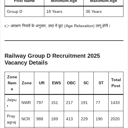
Post Name
Minimum Age
Maximum Age
Group D
18 Years
36 Years
👉 आरक्षण नियमों के अनुसार, उम्र में छूट (Age Relaxation) लागू होगी।
Railway Group D Recruitment 2025
Vacancy Details
Zone
Total
Nam
Zone
UR
EWS
OBC
SC
ST
Post
e
Jaipu
NWR
797
151
217
191
77
1433
r
Pray
NCR
988
189
413
229
190
2020
agraj