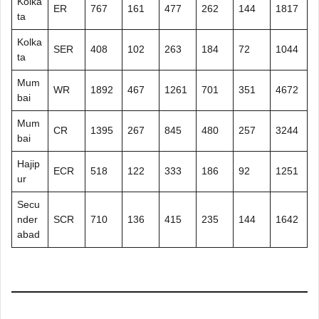
Kolka
ER
767
161
477
262
144
1817
ta
Kolka
SER
408
102
263
184
72
1044
ta
Mum
WR
1892
467
1261
701
351
4672
bai
Mum
CR
1395
267
845
480
257
3244
bai
Hajip
ECR
518
122
333
186
92
1251
ur
Secu
nder
SCR
710
136
415
235
144
1642
abad