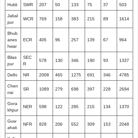
Hubli
SWR
207
50
133
75
37
503
Jabal
WCR
769
158
383
215
89
1614
pur
Bhub
anes
ECR
405
96
257
139
67
964
hwar
Bilas
SEC
578
130
346
190
93
1337
pur
R
Delhi
NR
2008
465
1275
691
346
4785
Chen
SR
1089
279
698
397
228
2694
nai
Gora
NER
598
122
285
215
134
1370
khpur
Guw
NFR
828
206
552
309
153
2048
ahati