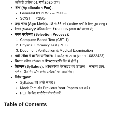
आखिरी तारीख
01 मार्च 2025
तक।
फीस (Application Fee):
General/OBC/EWS → ₹500/-
SC/ST → ₹250/-
उम्र सीमा (Age Limit):
18 से 36 वर्ष (आरक्षित वर्गों के लिए छूट लागू)।
वेतन (Salary):
बेसिक वेतन
₹18,000/-
(अन्य भत्ते अलग से)।
चयन प्रक्रिया (Selection Process):
Computer Based Test (CBT 1)
Physical Efficiency Test (PET)
Document Verification & Medical Examination
भर्ती परीक्षा में शामिल उम्मीदवार:
1 करोड़ से ज्यादा (लगभग 10822423)।
शिफ्ट:
परीक्षा संभवतः
3 शिफ्ट्स प्रति दिन
में होगी।
सिलेबस (Syllabus):
आधिकारिक वेबसाइट पर उपलब्ध – सामान्य ज्ञान,
गणित, रीजनिंग और करंट अफेयर्स पर आधारित।
विशेष सुझाव:
Syllabus को अच्छे से पढ़ें।
Mock Test और Previous Year Papers हल करें।
PET के लिए शारीरिक तैयारी करें।
Table of Contents