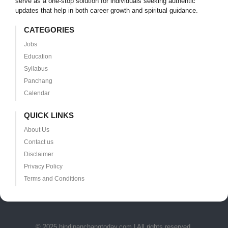
serve as a one-stop solution for individuals seeking authentic
updates that help in both career growth and spiritual guidance.
CATEGORIES
Jobs
Education
Syllabus
Panchang
Calendar
QUICK LINKS
About Us
Contact us
Disclaimer
Privacy Policy
Terms and Conditions
© 2025 hindipanchangtoday.com | All rights reserved.