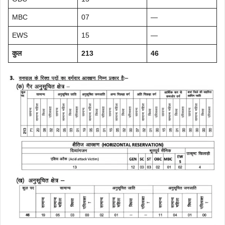
MBC
07
—
EWS
15
—
कुल
213
46