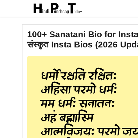
Skip
to
content
100+ Sanatani Bio for Inst
संस्कृत Insta Bios (2026 Up