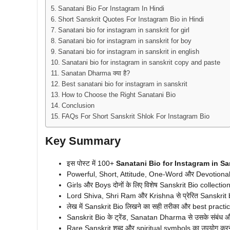
Sanatani Bio For Instagram In Hindi
Short Sanskrit Quotes For Instagram Bio in Hindi
Sanatani bio for instagram in sanskrit for girl
Sanatani bio for instagram in sanskrit for boy
Sanatani bio for instagram in sanskrit in english
Sanatani bio for instagram in sanskrit copy and paste
Sanatan Dharma क्या है?
Best sanatani bio for instagram in sanskrit
How to Choose the Right Sanatani Bio
Conclusion
FAQs For Short Sanskrit Shlok For Instagram Bio
Key Summary
इस पोस्ट में 100+
Sanatani Bio for Instagram in Sa
Powerful, Short, Attitude, One-Word और Devotional 
Girls और Boys दोनों के लिए विशेष Sanskrit Bio collections
Lord Shiva, Shri Ram और Krishna से प्रेरित Sanskrit 
लेख में Sanskrit Bio लिखने का सही तरीका और best practic
Sanskrit Bio के ट्रेंड, Sanatan Dharma से उसके संबंध और di
Rare Sanskrit शब्द और spiritual symbols का उपयोग करने 