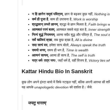
न हि ज्ञानेन सदृशं पवित्रम्
, ज्ञान से बढ़कर कुछ नहीं,
Nothing i
कर्म ही पूजा है
, काम ही उपासना है,
Work is worship
श्रद्धावान् लभते ज्ञानम्
, श्रद्धा से ज्ञान मिलता है,
Faith brings 
आत्मबलं परमं बलम्
, आत्मबल सबसे बड़ा बल है,
Inner strengt
नित्यं शुद्धं निरामयम्
, आत्मा सदैव शुद्ध और पवित्र है,
The soul i
सर्वं खल्विदं ब्रह्म
, सब कुछ ब्रह्म है,
All is divine
सदा सत्यं वद
, हमेशा सत्य बोलो,
Always speak the truth
समयो धनम्
, समय ही धन है,
Time is wealth
आत्मनं सत्यम्
, आत्मा ही सत्य है,
The self is truth
यत्र धर्मः तत्र जयः
, जहाँ धर्म है, वहीं विजय है,
Victory lies 
Kattar Hindu Bio In Sanskrit
कुछ लोग अपने इंस्टा बायो में सिर्फ स्टाइल नहीं, बल्कि अपनी आस्था की श
यह आपके
unapologetic devotion
को दर्शाता है। जैसे:
जयतु भारतम्