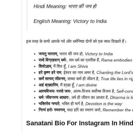
Hindi Meaning: भारत की जय हो
English Meaning:
Victory to India
इस तरह के बायो आपके गर्व और धर्मनिष्ठा दोनों को एक साथ दिखाते हैं।
जयतु भारतम्
, भारत की जय हो,
Victory to India
रामो विग्रहवान् धर्मः
, राम धर्म का प्रतीक हैं,
Rama embodies 
शिवोऽहम्
, मैं शिव हूँ,
I am Shiva
हरे कृष्ण हरे राम
, ईश्वर का नाम अमर है,
Chanting the Lord’
कर्मं सत्यम् जीवनम्
, सच्चा कर्म ही जीवन है,
True life lies in 
अहं ब्रह्मास्मि
, मैं ब्रह्म हूँ,
I am divine
आत्मविजयः परमो जयः
, आत्म-विजय सर्वोच्च विजय है,
Self-conq
धर्मः जीवनस्य आधारः
, धर्म ही जीवन का आधार है,
Dharma is li
भक्तिरेव गम्यते
, भक्ति ही मार्ग है,
Devotion is the way
नित्यं हरोः स्मरणम्
, सदा हरि का स्मरण करो,
Remember the d
Sanatani Bio For Instagram In Hind