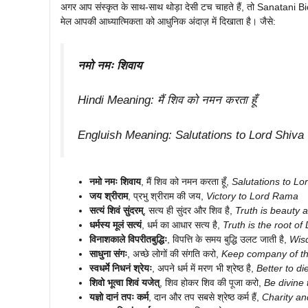
अगर आप संस्कृत के साथ-साथ थोड़ा देसी टच चाहते हैं, तो Sanatani B
मेल आपकी आध्यात्मिकता को आधुनिक अंदाज़ में दिखाता है। जैसे:
नमो नमः शिवाय
Hindi Meaning: मैं शिव को नमन करता हूँ
Engluish Meaning:
Salutations to Lord Shiva
नमो नमः शिवाय
, मैं शिव को नमन करता हूँ,
Salutations to Lo
जय श्रीराम
, प्रभु श्रीराम की जय,
Victory to Lord Rama
सत्यं शिवं सुंदरम्
, सत्य ही सुंदर और शिव है,
Truth is beauty a
धर्मस्य मूलं सत्यं
, धर्म का आधार सत्य है,
Truth is the root o
विनाशकाले विपरीतबुद्धिः
, विपत्ति के समय बुद्धि उलट जाती है,
Wis
साधुना संगः
, अच्छे लोगों की संगति करो,
Keep company of t
स्वधर्मे निधनं श्रेयः
, अपने धर्म में मरण भी श्रेष्ठ है,
Better to di
शिवो भूत्वा शिवं यजेत्
, शिव होकर शिव की पूजा करो,
Be divine 
यज्ञो दानं तपः कर्म
, दान और तप सबसे श्रेष्ठ कर्म हैं,
Charity an