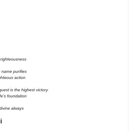
righteousness
s name purifies
righteous action
uest is the highest victory
fe’s foundation
ivine always
i