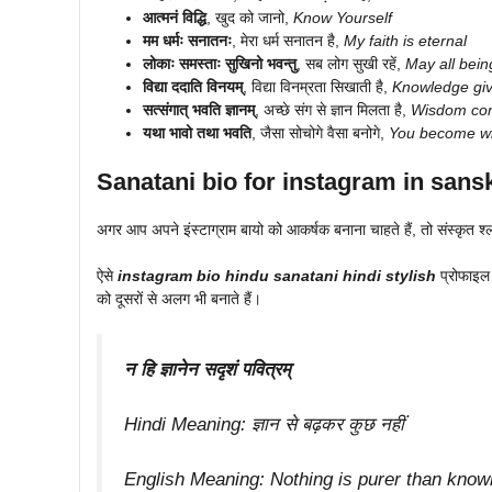
आत्मनं विद्धि
, खुद को जानो,
Know Yourself
मम धर्मः सनातनः
, मेरा धर्म सनातन है,
My faith is eternal
लोकाः समस्ताः सुखिनो भवन्तु
, सब लोग सुखी रहें,
May all bei
विद्या ददाति विनयम्
, विद्या विनम्रता सिखाती है,
Knowledge giv
सत्संगात् भवति ज्ञानम्
, अच्छे संग से ज्ञान मिलता है,
Wisdom co
यथा भावो तथा भवति
, जैसा सोचोगे वैसा बनोगे,
You become wh
Sanatani bio for instagram in sansk
अगर आप अपने इंस्टाग्राम बायो को आकर्षक बनाना चाहते हैं, तो संस्कृत
ऐसे
instagram bio hindu sanatani hindi stylish
प्रोफाइल 
को दूसरों से अलग भी बनाते हैं।
न हि ज्ञानेन सदृशं पवित्रम्
Hindi Meaning: ज्ञान से बढ़कर कुछ नहीं
English Meaning:
Nothing is purer than know