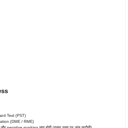
ess
dard Test (PST)
nation (DME / RME)
ोंगे, और negative marking लागू होगी (गलत उत्तर पर अंक कटौती).