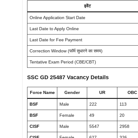
इवेंट
Online Application Start Date
Last Date to Apply Online
Last Date for Fee Payment
Correction Window (फॉर्म सुधारने का समय)
Tentative Exam Period (CBE/CBT)
SSC GD 25487 Vacancy Details
Force Name
Gender
UR
OBC
BSF
Male
222
113
BSF
Female
49
20
CISF
Male
5547
2958
CISF
Female
627
326