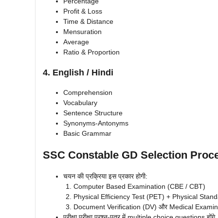
Percentage
Profit & Loss
Time & Distance
Mensuration
Average
Ratio & Proportion
4. English / Hindi
Comprehension
Vocabulary
Sentence Structure
Synonyms-Antonyms
Basic Grammar
SSC Constable GD Selection Proc
चयन की प्रक्रिया इस प्रकार होगी:
Computer Based Examination (CBE / CBT)
Physical Efficiency Test (PET) + Physical Stan
Document Verification (DV) और Medical Exami
परीक्षा परीक्षा प्रश्न-पत्र में multiple choice questions ह