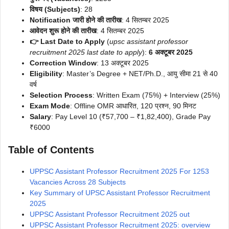
विषय (Subjects)
: 28
Notification जारी होने की तारीख
: 4 सितम्बर 2025
आवेदन शुरू होने की तारीख
: 4 सितम्बर 2025
👉 Last Date to Apply
(
upsc assistant professor
recruitment 2025 last date to apply
):
6 अक्टूबर 2025
Correction Window
: 13 अक्टूबर 2025
Eligibility
: Master’s Degree + NET/Ph.D., आयु सीमा 21 से 40
वर्ष
Selection Process
: Written Exam (75%) + Interview (25%)
Exam Mode
: Offline OMR आधारित, 120 प्रश्न, 90 मिनट
Salary
: Pay Level 10 (₹57,700 – ₹1,82,400), Grade Pay
₹6000
Table of Contents
UPPSC Assistant Professor Recruitment 2025 For 1253
Vacancies Across 28 Subjects
Key Summary of UPSC Assistant Professor Recruitment
2025
UPPSC Assistant Professor Recruitment 2025 out
UPPSC Assistant Professor Recruitment 2025: overview