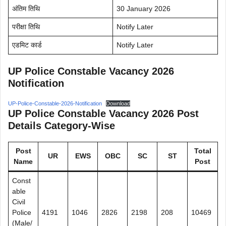
अंतिम तिथि
30 January 2026
परीक्षा तिथि
Notify Later
एडमिट कार्ड
Notify Later
UP Police Constable Vacancy 2026
Notification
UP-Police-Constable-2026-Notification
Download
UP Police Constable Vacancy 2026 Post
Details Category-Wise
Post
Total
UR
EWS
OBC
SC
ST
Name
Post
Const
able
Civil
Police
4191
1046
2826
2198
208
10469
(Male/