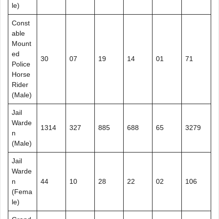
le)
Const
able
Mount
ed
30
07
19
14
01
71
Police
Horse
Rider
(Male)
Jail
Warde
1314
327
885
688
65
3279
n
(Male)
Jail
Warde
n
44
10
28
22
02
106
(Fema
le)